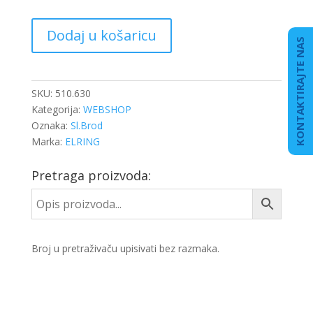
BRTVILO
Dodaj u košaricu
ISPUHA
KONTAKTIRAJTE NAS
DB
OM
470/471
SKU:
510.630
količina
Kategorija:
WEBSHOP
Oznaka:
Sl.Brod
Marka:
ELRING
Pretraga proizvoda:
Broj u pretraživaču upisivati bez razmaka.