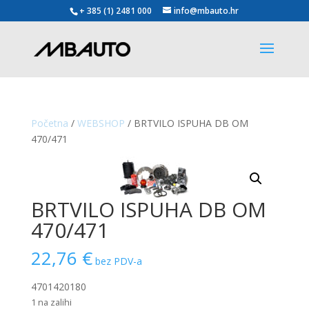
+ 385 (1) 2481 000
info@mbauto.hr
Početna
/
WEBSHOP
/ BRTVILO ISPUHA DB OM
470/471
BRTVILO ISPUHA DB OM
470/471
22,76
€
bez PDV-a
4701420180
1 na zalihi