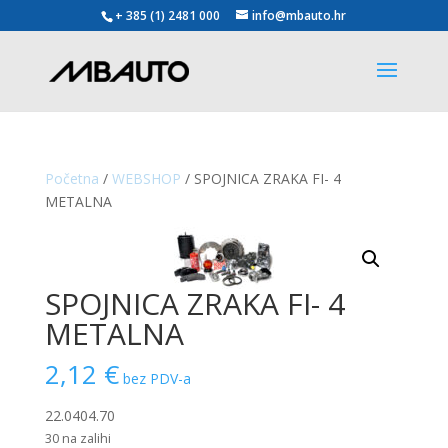
+ 385 (1) 2481 000
info@mbauto.hr
Početna
/
WEBSHOP
/ SPOJNICA ZRAKA FI- 4
METALNA
SPOJNICA ZRAKA FI- 4
METALNA
2,12
€
bez PDV-a
22.0404.70
30 na zalihi