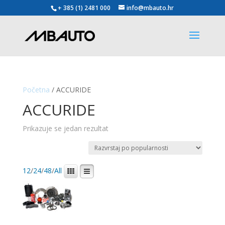
+ 385 (1) 2481 000
info@mbauto.hr
Početna
/ ACCURIDE
ACCURIDE
Prikazuje se jedan rezultat
12
/
24
/
48
/
All