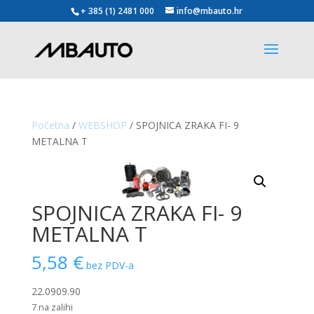
+ 385 (1) 2481 000
info@mbauto.hr
Početna
/
WEBSHOP
/ SPOJNICA ZRAKA FI- 9
METALNA T
SPOJNICA ZRAKA FI- 9
METALNA T
5,58
€
bez PDV-a
22.0909.90
7 na zalihi