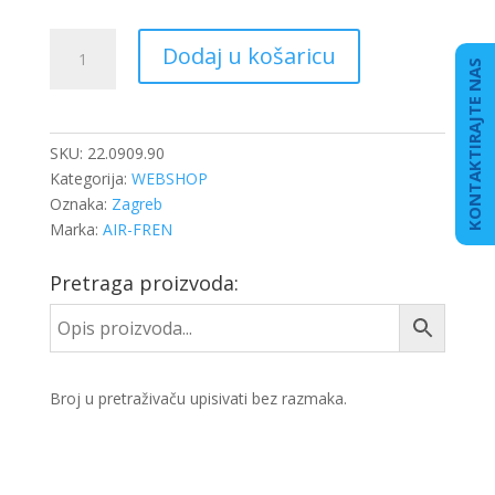
SPOJNICA
Dodaj u košaricu
ZRAKA
KONTAKTIRAJTE NAS
FI-
9
METALNA
SKU:
22.0909.90
T
Kategorija:
WEBSHOP
količina
Oznaka:
Zagreb
Marka:
AIR-FREN
Pretraga proizvoda:
Broj u pretraživaču upisivati bez razmaka.