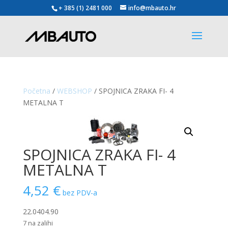
+ 385 (1) 2481 000
info@mbauto.hr
Početna
/
WEBSHOP
/ SPOJNICA ZRAKA FI- 4
METALNA T
SPOJNICA ZRAKA FI- 4
METALNA T
4,52
€
bez PDV-a
22.0404.90
7 na zalihi