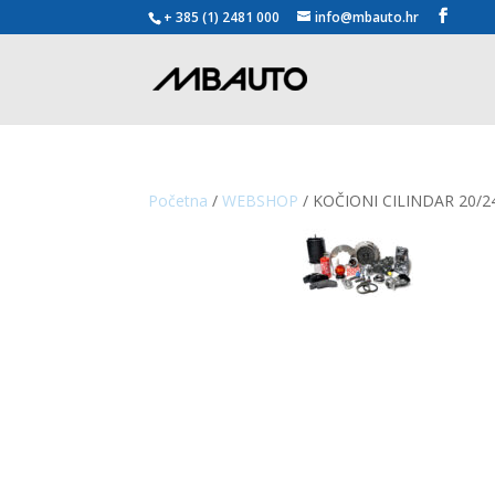
+ 385 (1) 2481 000
info@mbauto.hr
Početna
/
WEBSHOP
/ KOČIONI CILINDAR 20/2