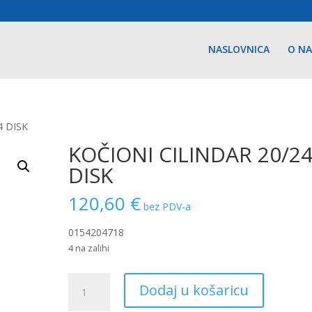
NASLOVNICA
O N
4 DISK
KOČIONI CILINDAR 20/2
DISK
120,60
€
bez PDV-a
0154204718
4 na zalihi
KOČIONI
Dodaj u košaricu
CILINDAR