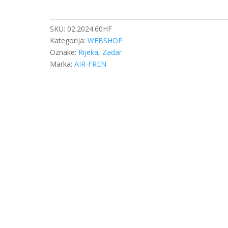
20/24
DISK
količina
SKU:
02.2024.60HF
Kategorija:
WEBSHOP
Oznake:
Rijeka
,
Zadar
Marka:
AIR-FREN