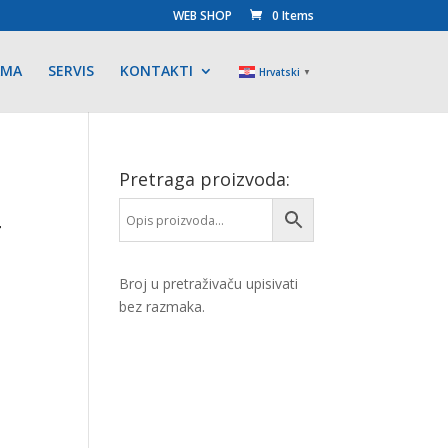
WEB SHOP
0 Items
AMA
SERVIS
KONTAKTI
Hrvatski
▼
Pretraga proizvoda:
4
Broj u pretraživaču upisivati
bez razmaka.