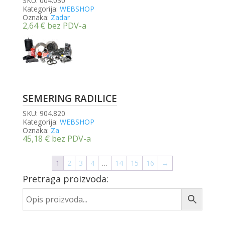
SKU:
004.030
Kategorija:
WEBSHOP
Oznaka:
Zadar
2,64
€
bez PDV-a
SEMERING RADILICE
SKU:
904.820
Kategorija:
WEBSHOP
Oznaka:
Za
45,18
€
bez PDV-a
1
2
3
4
…
14
15
16
→
Pretraga proizvoda: