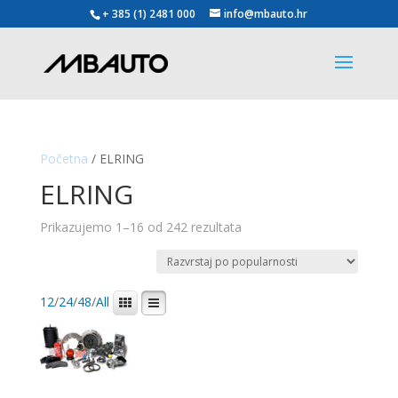
+ 385 (1) 2481 000
info@mbauto.hr
Početna
/ ELRING
ELRING
Poredano
Prikazujemo 1–16 od 242 rezultata
po
popularnosti
12
/
24
/
48
/
All