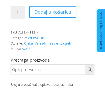
ZRAČNI
Dodaj u košaricu
JASTUK
KONTAKTIRAJTE NAS
MAN
4882
N1
SKU:
AU 344882-K
P05
Kategorija:
WEBSHOP
KPL.
Oznake:
Rijeka
,
Varaždin
,
Zadar
,
Zagreb
količina
Marka:
AUGER
Pretraga proizvoda:
Broj u pretraživaču upisivati bez razmaka.