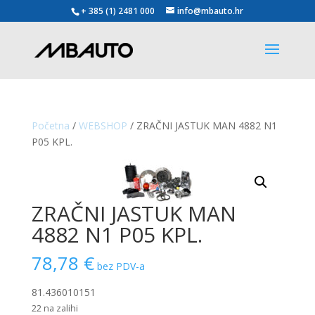
+ 385 (1) 2481 000
info@mbauto.hr
Početna
/
WEBSHOP
/ ZRAČNI JASTUK MAN 4882 N1
P05 KPL.
ZRAČNI JASTUK MAN
4882 N1 P05 KPL.
78,78
€
bez PDV-a
81.436010151
22 na zalihi