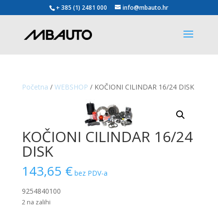
+ 385 (1) 2481 000
info@mbauto.hr
Početna
/
WEBSHOP
/ KOČIONI CILINDAR 16/24 DISK
KOČIONI CILINDAR 16/24
DISK
143,65
€
bez PDV-a
9254840100
2 na zalihi