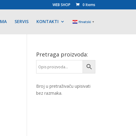
WEB SHOP
0 Items
AMA
SERVIS
KONTAKTI
Hrvatski
▼
Pretraga proizvoda:
Broj u pretraživaču upisivati
bez razmaka.