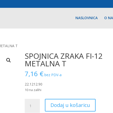
NASLOVNICA
O N
 METALNA T
SPOJNICA ZRAKA FI-12
METALNA T
7,16
€
bez PDV-a
22.1212.90
10 na zalihi
SPOJNICA
Dodaj u košaricu
ZRAKA