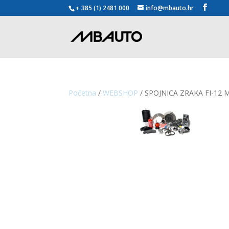
+ 385 (1) 2481 000
info@mbauto.hr
Početna
/
WEBSHOP
/ SPOJNICA ZRAKA FI-12