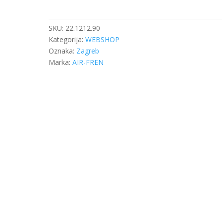
FI-
12
METALNA
SKU:
22.1212.90
T
Kategorija:
WEBSHOP
količina
Oznaka:
Zagreb
Marka:
AIR-FREN