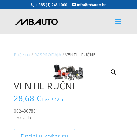
+ 385 (1) 2481 000
info@mbauto.hr
Početna
/
RASPRODAJA
/ VENTIL RUČNE
VENTIL RUČNE
28,68
€
bez PDV-a
0024307881
1 na zalihi
VENTIL
Dodaj u košaricu