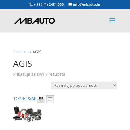
+ 385 (1) 2481 000
info@mbauto.hr
Početna
/ AGIS
AGIS
Poredano
Prikazuje se svih 7 rezultata
po
popularnosti
12
/
24
/
48
/
All