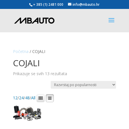
+ 385 (1) 2481 000
info@mbauto.hr
Početna
/ COJALI
COJALI
Poredano
Prikazuje se svih 13 rezultata
po
popularnosti
12
/
24
/
48
/
All