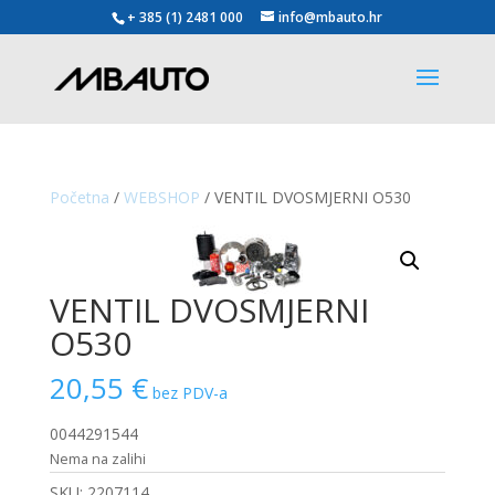
+ 385 (1) 2481 000
info@mbauto.hr
Početna
/
WEBSHOP
/ VENTIL DVOSMJERNI O530
VENTIL DVOSMJERNI
O530
20,55
€
bez PDV-a
0044291544
Nema na zalihi
SKU:
2207114