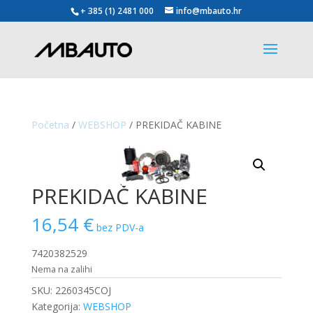
+ 385 (1) 2481 000
info@mbauto.hr
Početna
/
WEBSHOP
/ PREKIDAČ KABINE
PREKIDAČ KABINE
16,54
€
bez PDV-a
7420382529
Nema na zalihi
SKU:
2260345COJ
Kategorija:
WEBSHOP