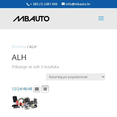
+ 385 (1) 2481 000
info@mbauto.hr
Početna
/ ALH
ALH
Poredano
Prikazuje se svih 3 rezultata
po
popularnosti
12
/
24
/
48
/
All