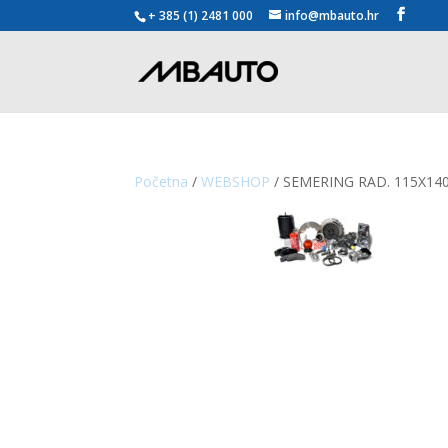
+ 385 (1) 2481 000
info@mbauto.hr
Početna
/
WEBSHOP
/ SEMERING RAD. 115X14