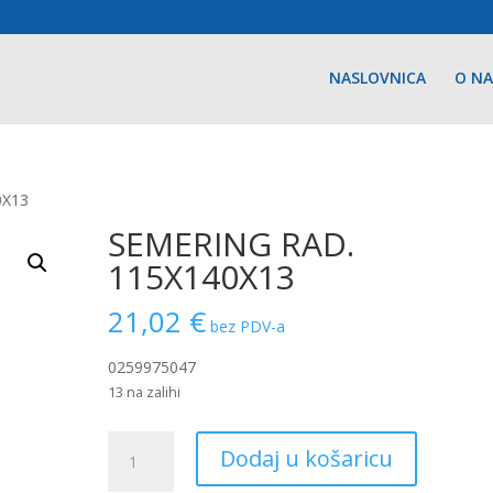
NASLOVNICA
O N
0X13
SEMERING RAD.
115X140X13
21,02
€
bez PDV-a
0259975047
13 na zalihi
SEMERING
Dodaj u košaricu
RAD.