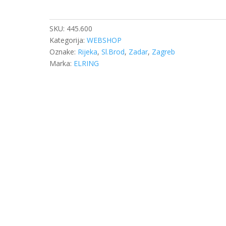
115X140X13
količina
SKU:
445.600
Kategorija:
WEBSHOP
Oznake:
Rijeka
,
Sl.Brod
,
Zadar
,
Zagreb
Marka:
ELRING