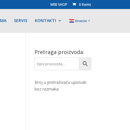
WEB SHOP
0 Items
AMA
SERVIS
KONTAKTI
Hrvatski
▼
Pretraga proizvoda:
Broj u pretraživaču upisivati
bez razmaka.