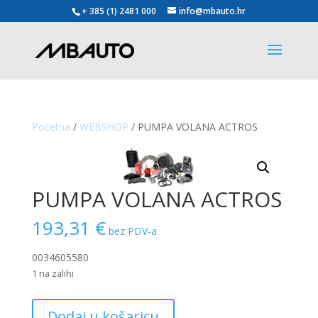
+ 385 (1) 2481 000
info@mbauto.hr
Početna
/
WEBSHOP
/ PUMPA VOLANA ACTROS
PUMPA VOLANA ACTROS
193,31
€
bez PDV-a
0034605580
1 na zalihi
PUMPA
Dodaj u košaricu