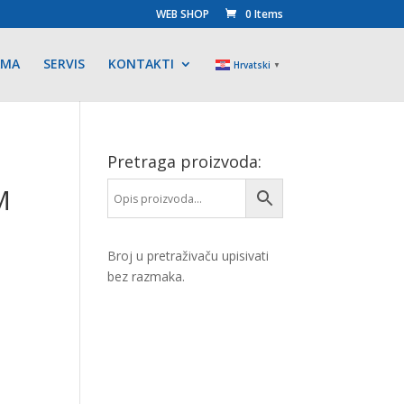
WEB SHOP
0 Items
AMA
SERVIS
KONTAKTI
Hrvatski
▼
Pretraga proizvoda:
M
Broj u pretraživaču upisivati
bez razmaka.