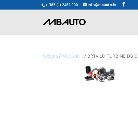
+ 385 (1) 2481 000
info@mbauto.hr
Početna
/
WEBSHOP
/ BRTVILO TURBINE DB O