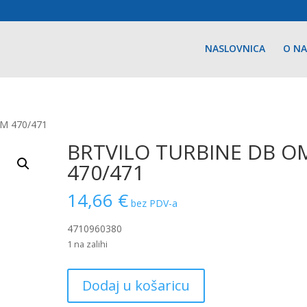
NASLOVNICA
O N
M 470/471
BRTVILO TURBINE DB O
470/471
14,66
€
bez PDV-a
4710960380
1 na zalihi
BRTVILO
Dodaj u košaricu
TURBINE