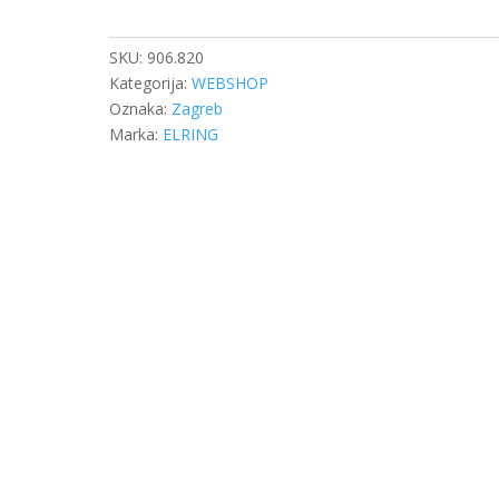
DB
OM
470/471
SKU:
906.820
količina
Kategorija:
WEBSHOP
Oznaka:
Zagreb
Marka:
ELRING