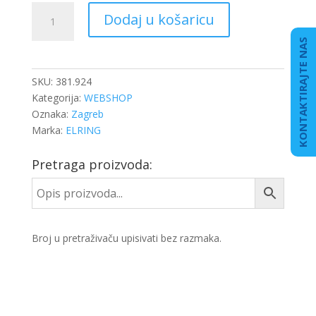
BRTVILO
Dodaj u košaricu
HLADNJAKA
ULJA
KONTAKTIRAJTE NAS
SC.
količina
SKU:
381.924
Kategorija:
WEBSHOP
Oznaka:
Zagreb
Marka:
ELRING
Pretraga proizvoda:
Broj u pretraživaču upisivati bez razmaka.