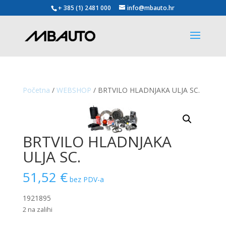
+ 385 (1) 2481 000
info@mbauto.hr
Početna
/
WEBSHOP
/ BRTVILO HLADNJAKA ULJA SC.
BRTVILO HLADNJAKA
ULJA SC.
51,52
€
bez PDV-a
1921895
2 na zalihi