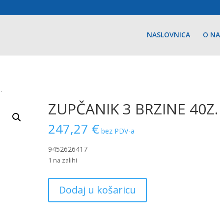
NASLOVNICA
O N
.
ZUPČANIK 3 BRZINE 40Z.
247,27
€
bez PDV-a
9452626417
1 na zalihi
ZUPČANIK
Dodaj u košaricu
3
BRZINE
40Z.