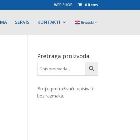
WEB SHOP
0 Items
AMA
SERVIS
KONTAKTI
Hrvatski
▼
Pretraga proizvoda:
Broj u pretraživaču upisivati
bez razmaka.