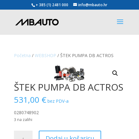
+ 385 (1) 2481 000
info@mbauto.hr
Početna
/
WEBSHOP
/ ŠTEK PUMPA DB ACTROS
ŠTEK PUMPA DB ACTROS
531,00
€
bez PDV-a
0280748902
3 na zalihi
ŠTEK
Dodaj u košaricu