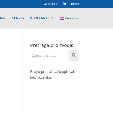
WEB SHOP
0 Items
AMA
SERVIS
KONTAKTI
Hrvatski
▼
Pretraga proizvoda:
Broj u pretraživaču upisivati
bez razmaka.