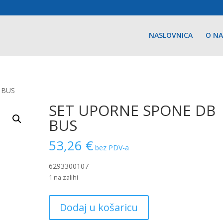
NASLOVNICA
O N
 BUS
SET UPORNE SPONE DB
BUS
53,26
€
bez PDV-a
6293300107
1 na zalihi
SET
Dodaj u košaricu
UPORNE