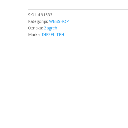
SPONE
DB
BUS
SKU:
4.91633
količina
Kategorija:
WEBSHOP
Oznaka:
Zagreb
Marka:
DIESEL TEH