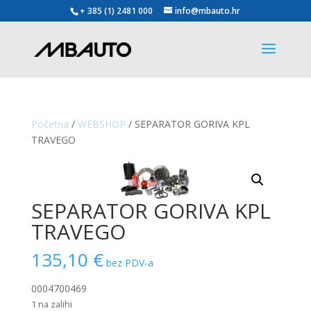
+ 385 (1) 2481 000
info@mbauto.hr
Početna
/
WEBSHOP
/ SEPARATOR GORIVA KPL
TRAVEGO
SEPARATOR GORIVA KPL
TRAVEGO
135,10
€
bez PDV-a
0004700469
1 na zalihi