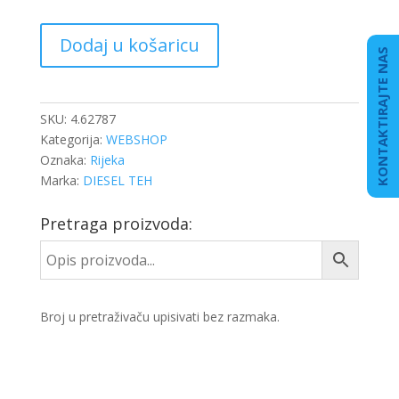
SEPARATOR
Dodaj u košaricu
GORIVA
KONTAKTIRAJTE NAS
KPL
TRAVEGO
količina
SKU:
4.62787
Kategorija:
WEBSHOP
Oznaka:
Rijeka
Marka:
DIESEL TEH
Pretraga proizvoda:
Broj u pretraživaču upisivati bez razmaka.