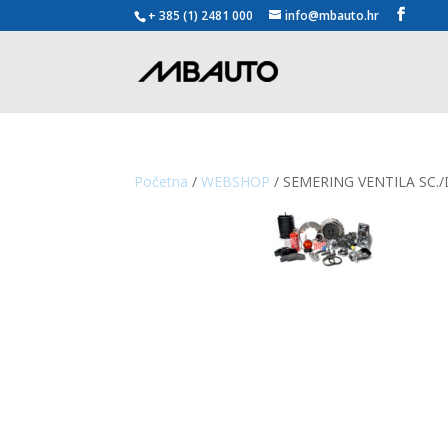
+ 385 (1) 2481 000
info@mbauto.hr
Početna
/
WEBSHOP
/ SEMERING VENTILA SC./