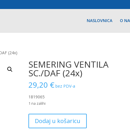
NASLOVNICA
O N
DAF (24x)
SEMERING VENTILA
SC./DAF (24x)
29,20
€
bez PDV-a
1819065
1 na zalihi
SEMERING
Dodaj u košaricu
VENTILA