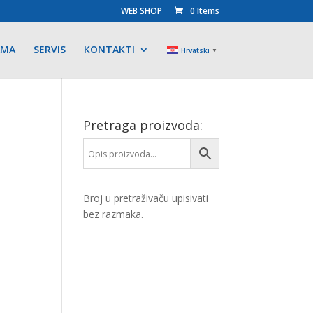
WEB SHOP
0 Items
AMA
SERVIS
KONTAKTI
Hrvatski
▼
Pretraga proizvoda:
Broj u pretraživaču upisivati
bez razmaka.