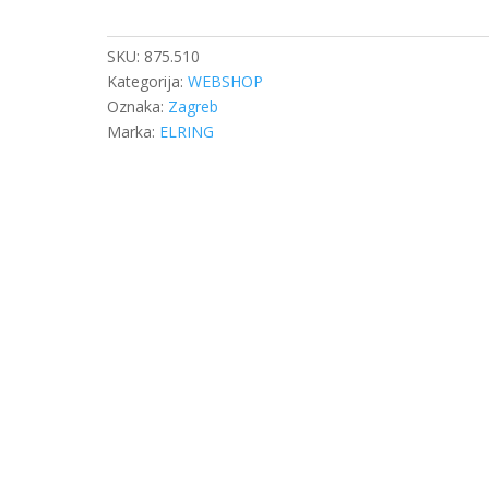
SC./DAF
(24x)
količina
SKU:
875.510
Kategorija:
WEBSHOP
Oznaka:
Zagreb
Marka:
ELRING