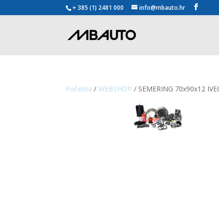
+ 385 (1) 2481 000
info@mbauto.hr
Početna
/
WEBSHOP
/ SEMERING 70x90x12 IV