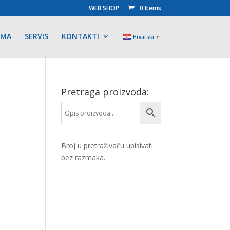
WEB SHOP
0 Items
AMA
SERVIS
KONTAKTI
Hrvatski
▼
Pretraga proizvoda:
Broj u pretraživaču upisivati
bez razmaka.