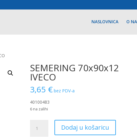
NASLOVNICA
O N
ECO
SEMERING 70x90x12
IVECO
3,65
€
bez PDV-a
40100483
6 na zalihi
SEMERING
Dodaj u košaricu
70x90x12