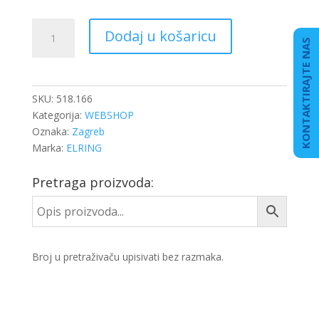
SEMERING
Dodaj u košaricu
115X140X13
KONTAKTIRAJTE NAS
ZAD.GLAVČ.
količina
SKU:
518.166
Kategorija:
WEBSHOP
Oznaka:
Zagreb
Marka:
ELRING
Pretraga proizvoda:
Broj u pretraživaču upisivati bez razmaka.