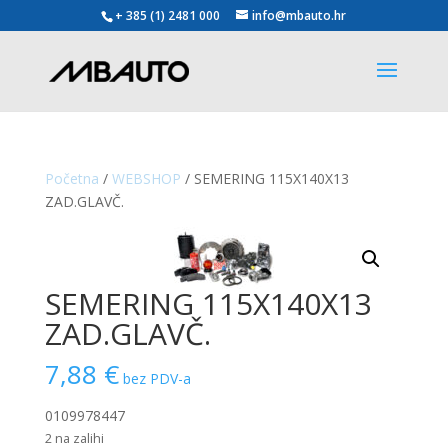
+ 385 (1) 2481 000
info@mbauto.hr
Početna
/
WEBSHOP
/ SEMERING 115X140X13
ZAD.GLAVČ.
SEMERING 115X140X13
ZAD.GLAVČ.
7,88
€
bez PDV-a
0109978447
2 na zalihi