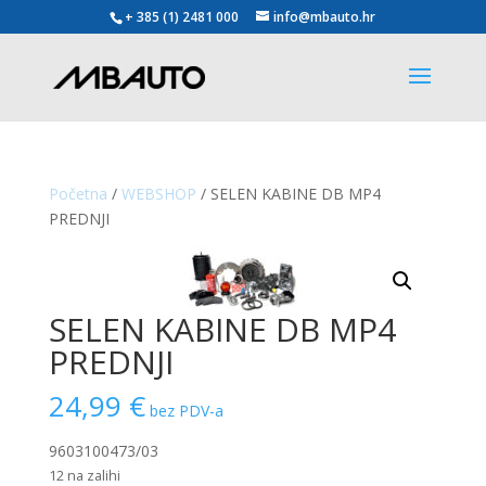
+ 385 (1) 2481 000
info@mbauto.hr
Početna
/
WEBSHOP
/ SELEN KABINE DB MP4
PREDNJI
SELEN KABINE DB MP4
PREDNJI
24,99
€
bez PDV-a
9603100473/03
12 na zalihi