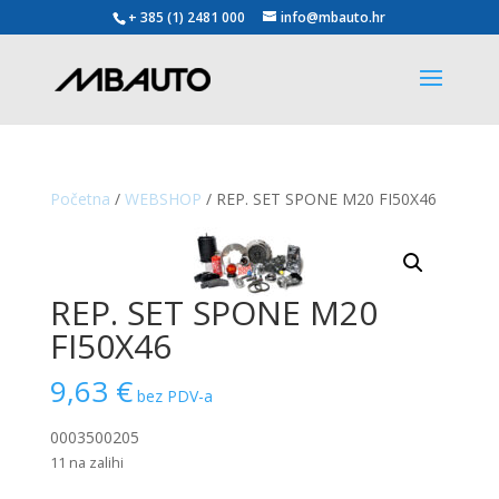
+ 385 (1) 2481 000
info@mbauto.hr
Početna
/
WEBSHOP
/ REP. SET SPONE M20 FI50X46
REP. SET SPONE M20
FI50X46
9,63
€
bez PDV-a
0003500205
11 na zalihi