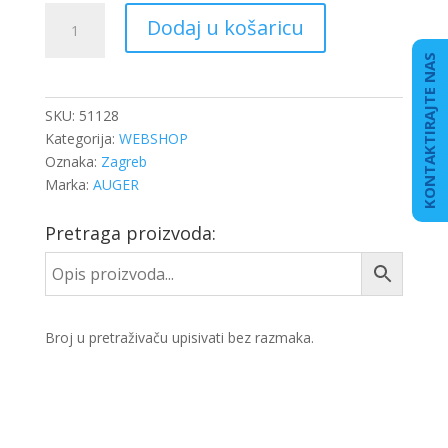
REP.
Dodaj u košaricu
SET
SPONE
KONTAKTIRAJTE NAS
M20
FI50X46
SKU:
51128
količina
Kategorija:
WEBSHOP
Oznaka:
Zagreb
Marka:
AUGER
Pretraga proizvoda:
Broj u pretraživaču upisivati bez razmaka.