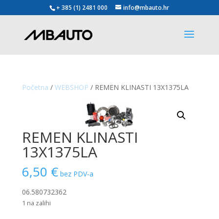
+ 385 (1) 2481 000
info@mbauto.hr
Početna
/
WEBSHOP
/ REMEN KLINASTI 13X1375LA
REMEN KLINASTI
13X1375LA
6,50
€
bez PDV-a
06.580732362
1 na zalihi