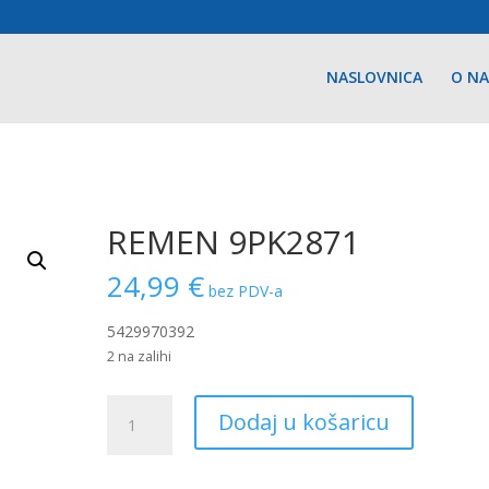
NASLOVNICA
O N
REMEN 9PK2871
24,99
€
bez PDV-a
5429970392
2 na zalihi
REMEN
Dodaj u košaricu
9PK2871
količina