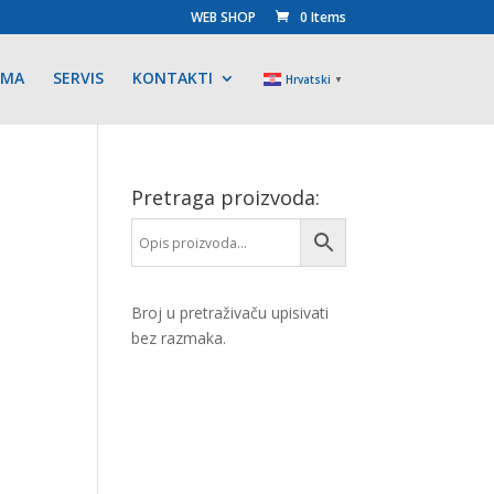
WEB SHOP
0 Items
AMA
SERVIS
KONTAKTI
Hrvatski
▼
Pretraga proizvoda:
Broj u pretraživaču upisivati
bez razmaka.