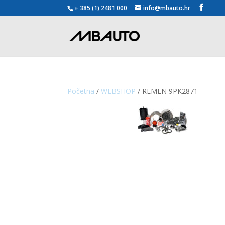
+ 385 (1) 2481 000
info@mbauto.hr
Početna
/
WEBSHOP
/ REMEN 9PK2871