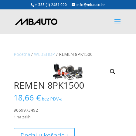
+ 385 (1) 2481 000
info@mbauto.hr
Početna
/
WEBSHOP
/ REMEN 8PK1500
REMEN 8PK1500
18,66
€
bez PDV-a
9069973492
1 na zalihi
REMEN
Dodaj u košaricu