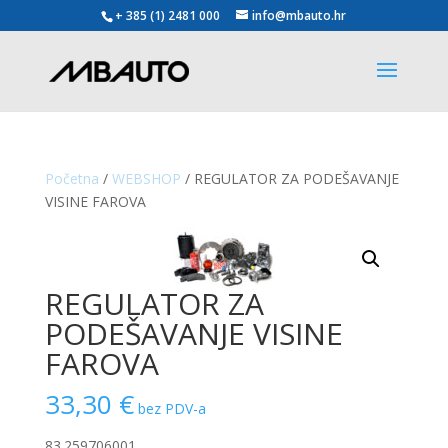
+ 385 (1) 2481 000
info@mbauto.hr
Početna
/
WEBSHOP
/ REGULATOR ZA PODEŠAVANJE
VISINE FAROVA
REGULATOR ZA
PODEŠAVANJE VISINE
FAROVA
33,30
€
bez PDV-a
83.259706001