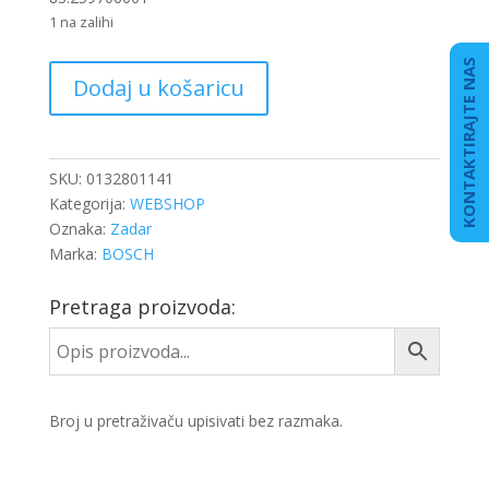
1 na zalihi
KONTAKTIRAJTE NAS
REGULATOR
Dodaj u košaricu
ZA
PODEŠAVANJE
VISINE
FAROVA
SKU:
0132801141
količina
Kategorija:
WEBSHOP
Oznaka:
Zadar
Marka:
BOSCH
Pretraga proizvoda:
Broj u pretraživaču upisivati bez razmaka.