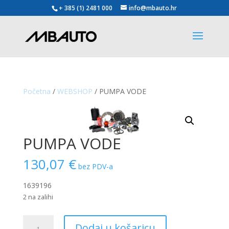
+ 385 (1) 2481 000
info@mbauto.hr
Početna
/
WEBSHOP
/ PUMPA VODE
PUMPA VODE
130,07
€
bez PDV-a
1639196
2 na zalihi
PUMPA
Dodaj u košaricu