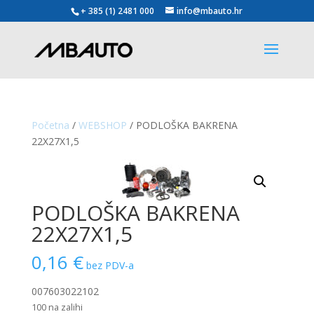
+ 385 (1) 2481 000
info@mbauto.hr
Početna
/
WEBSHOP
/ PODLOŠKA BAKRENA
22X27X1,5
PODLOŠKA BAKRENA
22X27X1,5
0,16
€
bez PDV-a
007603022102
100 na zalihi