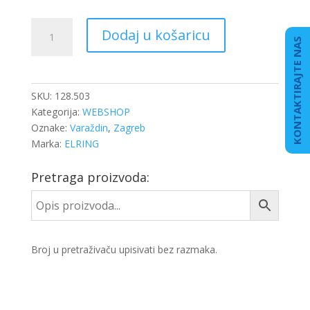
PODLOŠKA
Dodaj u košaricu
BAKRENA
KONTAKTIRAJTE NAS
22X27X1,5
količina
SKU:
128.503
Kategorija:
WEBSHOP
Oznake:
Varaždin
,
Zagreb
Marka:
ELRING
Pretraga proizvoda:
Broj u pretraživaču upisivati bez razmaka.