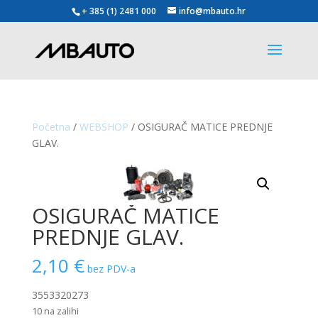
+ 385 (1) 2481 000
info@mbauto.hr
Početna
/
WEBSHOP
/ OSIGURAČ MATICE PREDNJE
GLAV.
OSIGURAČ MATICE
PREDNJE GLAV.
2,10
€
bez PDV-a
3553320273
10 na zalihi