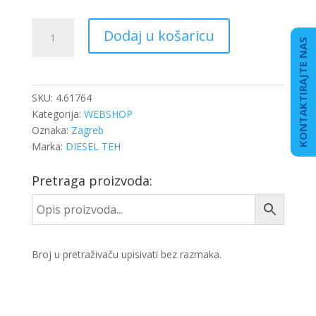
OSIGURAČ
Dodaj u košaricu
MATICE
KONTAKTIRAJTE NAS
PREDNJE
GLAV.
količina
SKU:
4.61764
Kategorija:
WEBSHOP
Oznaka:
Zagreb
Marka:
DIESEL TEH
Pretraga proizvoda:
Broj u pretraživaču upisivati bez razmaka.