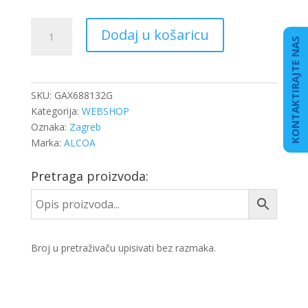
MATICA
Dodaj u košaricu
KOTAČA
KONTAKTIRAJTE NAS
SCANIA
SW33
ALU
SKU:
GAX688132G
količina
Kategorija:
WEBSHOP
Oznaka:
Zagreb
Marka:
ALCOA
Pretraga proizvoda:
Broj u pretraživaču upisivati bez razmaka.