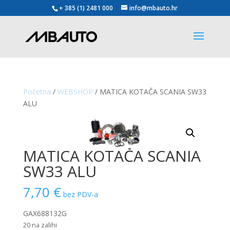
+ 385 (1) 2481 000
info@mbauto.hr
Početna
/
WEBSHOP
/ MATICA KOTAČA SCANIA SW33
ALU
MATICA KOTAČA SCANIA
SW33 ALU
7,70
€
bez PDV-a
GAX688132G
20 na zalihi