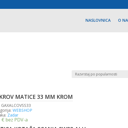
NASLOVNICA
O N
KROV MATICE 33 MM KROM
:
GAXALCOVSS33
gorija:
WEBSHOP
aka:
Zadar
5
€
bez PDV-a