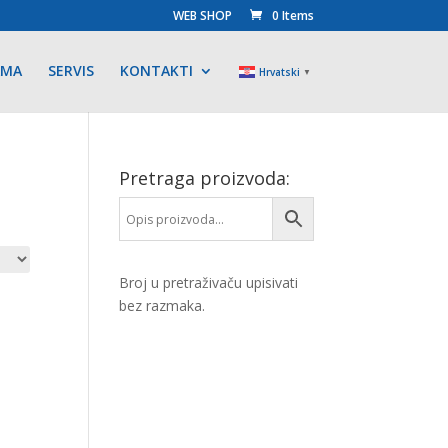
WEB SHOP
0 Items
AMA
SERVIS
KONTAKTI
Hrvatski
▼
Pretraga proizvoda:
Broj u pretraživaču upisivati
bez razmaka.