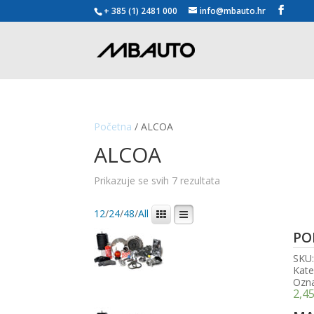
+ 385 (1) 2481 000
info@mbauto.hr
Početna
/ ALCOA
ALCOA
Poredano
Prikazuje se svih 7 rezultata
po
popularnosti
12
/
24
/
48
/
All
PO
SKU
Kate
Ozn
2,4