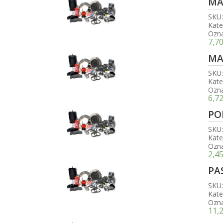
MA
SKU
Kate
Ozn
7,7
MA
SKU
Kate
Ozn
6,7
PO
SKU
Kate
Ozn
2,4
PA
SKU
Kate
Ozn
11,