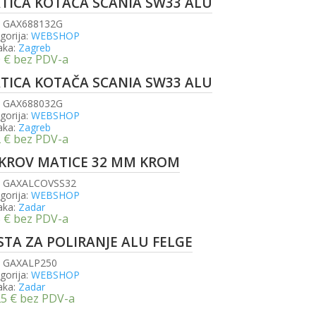
TICA KOTAČA SCANIA SW33 ALU
:
GAX688132G
gorija:
WEBSHOP
aka:
Zagreb
0
€
bez PDV-a
TICA KOTAČA SCANIA SW33 ALU
:
GAX688032G
gorija:
WEBSHOP
aka:
Zagreb
2
€
bez PDV-a
KROV MATICE 32 MM KROM
:
GAXALCOVSS32
gorija:
WEBSHOP
aka:
Zadar
5
€
bez PDV-a
STA ZA POLIRANJE ALU FELGE
:
GAXALP250
gorija:
WEBSHOP
aka:
Zadar
25
€
bez PDV-a