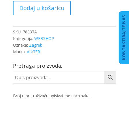
LEŽAJ
Dodaj u košaricu
KARDANA
MAN
KONTAKTIRAJTE NAS
TGA
količina
SKU:
78837A
Kategorija:
WEBSHOP
Oznaka:
Zagreb
Marka:
AUGER
Pretraga proizvoda:
Broj u pretraživaču upisivati bez razmaka.