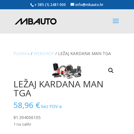
+ 385 (1) 2481 000
info@mbauto.hr
Početna
/
WEBSHOP
/ LEŽAJ KARDANA MAN TGA
LEŽAJ KARDANA MAN
TGA
58,96
€
bez PDV-a
81.394006105
1 na zalihi