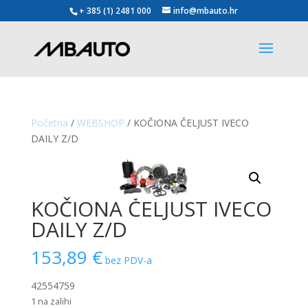
+ 385 (1) 2481 000
info@mbauto.hr
Početna
/
WEBSHOP
/ KOČIONA ČELJUST IVECO
DAILY Z/D
KOČIONA ČELJUST IVECO
DAILY Z/D
153,89
€
bez PDV-a
42554759
1 na zalihi