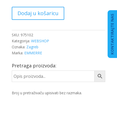
KOČIONA
Dodaj u košaricu
ČELJUST
KONTAKTIRAJTE NAS
IVECO
DAILY
Z/D
SKU:
975102
količina
Kategorija:
WEBSHOP
Oznaka:
Zagreb
Marka:
EMMERRE
Pretraga proizvoda:
Broj u pretraživaču upisivati bez razmaka.