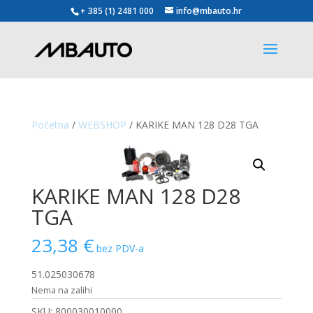
+ 385 (1) 2481 000
info@mbauto.hr
Početna
/
WEBSHOP
/ KARIKE MAN 128 D28 TGA
KARIKE MAN 128 D28
TGA
23,38
€
bez PDV-a
51.025030678
Nema na zalihi
SKU:
800030010000