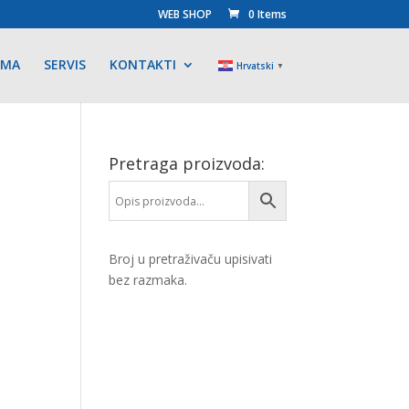
WEB SHOP
0 Items
AMA
SERVIS
KONTAKTI
Hrvatski
▼
Pretraga proizvoda:
Broj u pretraživaču upisivati
bez razmaka.