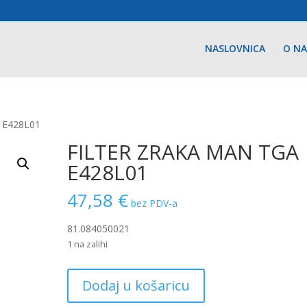
NASLOVNICA
O N
 E428L01
FILTER ZRAKA MAN TGA
E428L01
47,58
€
bez PDV-a
81.084050021
1 na zalihi
FILTER
Dodaj u košaricu
ZRAKA