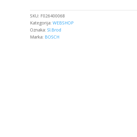
MAN
TGA
E428L01
SKU:
F026400068
količina
Kategorija:
WEBSHOP
Oznaka:
Sl.Brod
Marka:
BOSCH