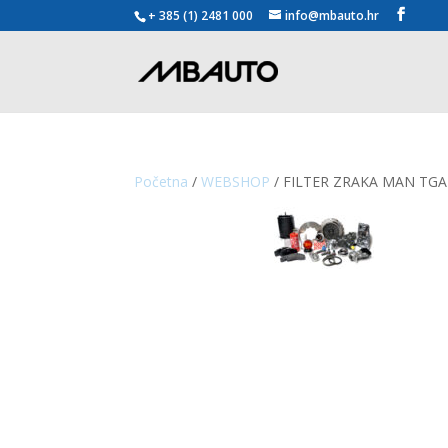
+ 385 (1) 2481 000
info@mbauto.hr
Početna
/
WEBSHOP
/ FILTER ZRAKA MAN TGA