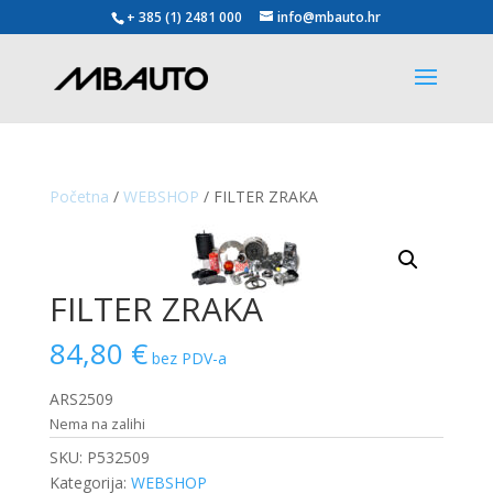
+ 385 (1) 2481 000
info@mbauto.hr
Početna
/
WEBSHOP
/ FILTER ZRAKA
FILTER ZRAKA
84,80
€
bez PDV-a
ARS2509
Nema na zalihi
SKU:
P532509
Kategorija:
WEBSHOP