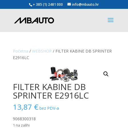
+ 385 (1) 2481 000
info@mbauto.hr
Početna
/
WEBSHOP
/ FILTER KABINE DB SPRINTER
E2916LC
FILTER KABINE DB
SPRINTER E2916LC
13,87
€
bez PDV-a
9068300318
1 na zalihi