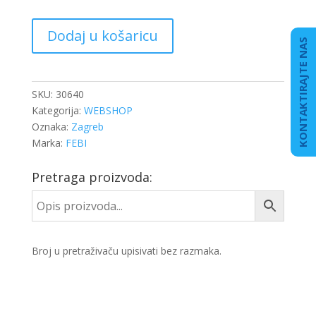
FILTER
Dodaj u košaricu
KABINE
KONTAKTIRAJTE NAS
DB
SPRINTER
E2916LC
SKU:
30640
količina
Kategorija:
WEBSHOP
Oznaka:
Zagreb
Marka:
FEBI
Pretraga proizvoda:
Broj u pretraživaču upisivati bez razmaka.