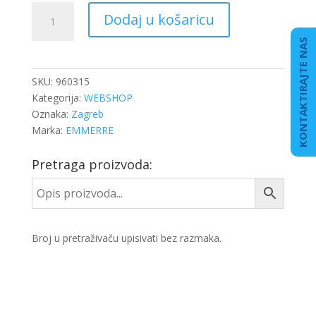
DISK
Dodaj u košaricu
KOČ.
438X45
KONTAKTIRAJTE NAS
MB
O404
SKU:
960315
količina
Kategorija:
WEBSHOP
Oznaka:
Zagreb
Marka:
EMMERRE
Pretraga proizvoda:
Broj u pretraživaču upisivati bez razmaka.