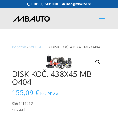
+ 385 (1) 2481 000
info@mbauto.hr
Početna
/
WEBSHOP
/ DISK KOČ. 438X45 MB O404
DISK KOČ. 438X45 MB
O404
155,09
€
bez PDV-a
3564211212
4 na zalihi