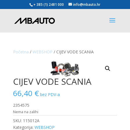
+ 385 (1) 2481 000
info@mbauto.hr
Početna
/
WEBSHOP
/ CIJEV VODE SCANIA
CIJEV VODE SCANIA
66,40
€
bez PDV-a
2354575
Nema na zalihi
SKU:
115012A
Kategorija:
WEBSHOP