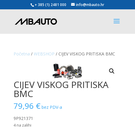
+ 385 (1) 2481 000
info@mbauto.hr
Početna
/
WEBSHOP
/ CIJEV VISKOG PRITISKA BMC
CIJEV VISKOG PRITISKA
BMC
79,96
€
bez PDV-a
9P921371
4 na zalihi