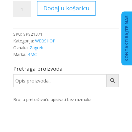
CIJEV
Dodaj u košaricu
VISKOG
PRITISKA
KONTAKTIRAJTE NAS
BMC
količina
SKU:
9P921371
Kategorija:
WEBSHOP
Oznaka:
Zagreb
Marka:
BMC
Pretraga proizvoda:
Broj u pretraživaču upisivati bez razmaka.