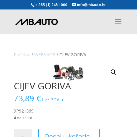
+ 385 (1) 2481 000
info@mbauto.hr
Početna
/
WEBSHOP
/ CIJEV GORIVA
CIJEV GORIVA
73,89
€
bez PDV-a
9P921369
4 na zalihi
CIJEV
Dodaj u košaricu