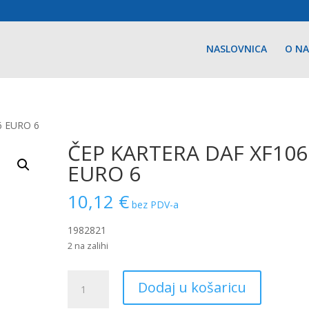
NASLOVNICA
O N
6 EURO 6
ČEP KARTERA DAF XF106
EURO 6
10,12
€
bez PDV-a
1982821
2 na zalihi
ČEP
Dodaj u košaricu
KARTERA