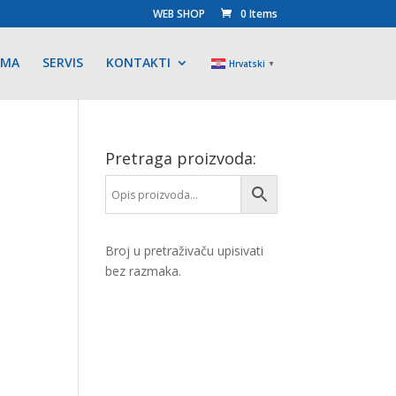
WEB SHOP
0 Items
AMA
SERVIS
KONTAKTI
Hrvatski
▼
Pretraga proizvoda:
Broj u pretraživaču upisivati
bez razmaka.