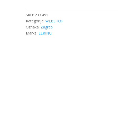
DAF
XF106
EURO
SKU:
233.451
6
Kategorija:
WEBSHOP
količina
Oznaka:
Zagreb
Marka:
ELRING