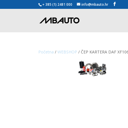
+ 385 (1) 2481 000
info@mbauto.hr
Početna
/
WEBSHOP
/ ČEP KARTERA DAF XF10