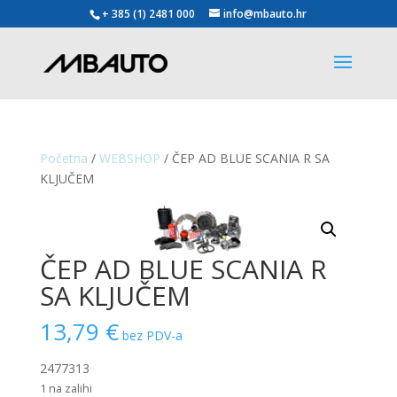
+ 385 (1) 2481 000
info@mbauto.hr
Početna
/
WEBSHOP
/ ČEP AD BLUE SCANIA R SA
KLJUČEM
ČEP AD BLUE SCANIA R
SA KLJUČEM
13,79
€
bez PDV-a
2477313
1 na zalihi